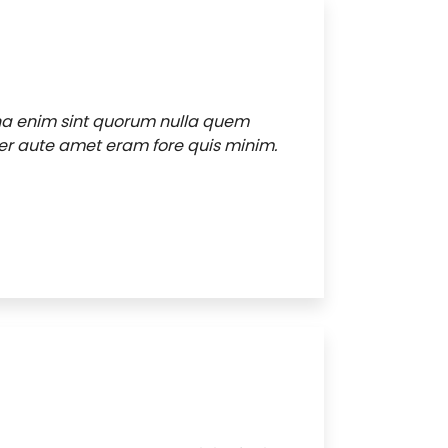
na enim sint quorum nulla quem
r aute amet eram fore quis minim.