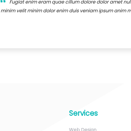
Fugiat enim eram quae cillum dolore dolor amet nul
minim velit minim dolor enim duis veniam ipsum anim m
Services
Web Design